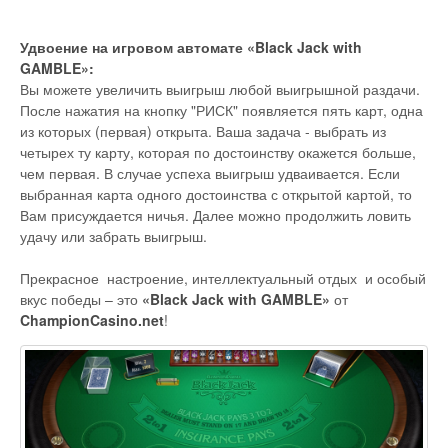
Удвоение на игровом автомате «Black Jack with
GAMBLE»:
Вы можете увеличить выигрыш любой выигрышной раздачи.
После нажатия на кнопку "РИСК" появляется пять карт, одна
из которых (первая) открыта. Ваша задача - выбрать из
четырех ту карту, которая по достоинству окажется больше,
чем первая. В случае успеха выигрыш удваивается. Если
выбранная карта одного достоинства с открытой картой, то
Вам присуждается ничья. Далее можно продолжить ловить
удачу или забрать выигрыш.
Прекрасное настроение, интеллектуальный отдых и особый
вкус победы – это
«Black Jack with GAMBLE»
от
ChampionCasino.net
!