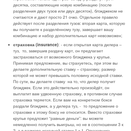
десятка, составляющие новую комбинацию (после
разделения двух тузов или двух десяток), блэкджеком не
считаются и дают просто 21 очко. Отдельное правило
действует после разделения тузов: вторая карта, которую
вы получаете к разделённому тузу, завершает вашу
комбинацию и набор дополнительных карт невозможен;
страховка (insurance)
: - если открытая карта дилера –
туз, то, завершив раздачу карт, он предлагает
застраховаться от возможного блэкджека у крупье.
Принимая предложение, вы страхуетесь, при этом вы
делаете дополнительную ставку – страховку, размер
которой не может превышать половину исходной ставки.
По сути, вы делаете ставку на то, что дилер получит
блэкджек. Если это действительно произойдёт, он
выплатит вам удвоенную страховку, в противном случае
страховка теряется. Если вам на конкретном боксе
раздали блэкджек, а у дилера туз, - то предложение о
страховке к этому боксу не относится. Вместо страховки
крупье предложит “равные деньги”: вы можете
немедленно получить выигрыш, но не в соотношении 3 к
2, а в размере исходной ставки 1 к 1. Отказавшись,