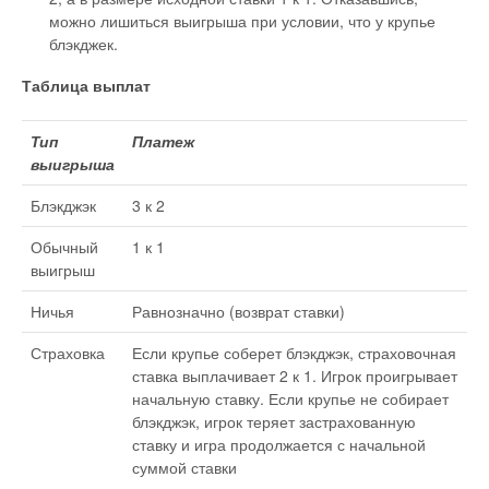
можно лишиться выигрыша при условии, что у крупье
блэкджек.
Таблица выплат
Тип
Платеж
выигрыша
Блэкджэк
3 к 2
Обычный
1 к 1
выигрыш
Ничья
Равнозначно (возврат ставки)
Страховка
Если крупье соберет блэкджэк, страховочная
ставка выплачивает 2 к 1. Игрок проигрывает
начальную ставку. Если крупье не собирает
блэкджэк, игрок теряет застрахованную
ставку и игра продолжается с начальной
суммой ставки