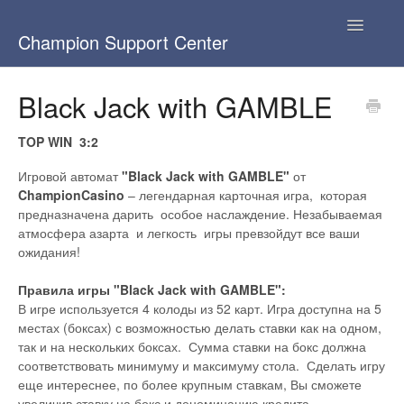
Toggle
Champion Support Center
Navigatio
База знаний
Black Jack with GAMBLE
Knowledge base
TOP WIN 3:2
Игровой автомат
"Black Jack with GAMBLE"
от
ChampionCasino
– легендарная карточная игра, которая
предназначена дарить особое наслаждение. Незабываемая
атмосфера азарта и легкость игры превзойдут все ваши
ожидания!
Правила игры "Black Jack with GAMBLE":
В игре используется 4 колоды из 52 карт. Игра доступна на 5
местах (боксах) с возможностью делать ставки как на одном,
так и на нескольких боксах. Сумма ставки на бокс должна
соответствовать минимуму и максимуму стола. Сделать игру
еще интереснее, по более крупным ставкам, Вы сможете
увеличив ставку на бокс и деноминацию кредита.