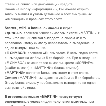
ставки на линию или деноминации кредита.
Нажав на кнопку информации «i», Вы можете открыть
таблицу выплат и узнать детальнее о всех выигрышных
комбинациях и правилах этого слота.
Scatter-, wild- и bonus- символы в игре:
«ДОЛЛАР»
является scatter-символом в слоте «MARTINI». В
этой игре scatter-символ выпадает на любом из 5-ти
барабанов. Этому символу необязательно выпадение на
одной выигрышной линии.
«Е-СИМВОЛ»
является wild-символом. В этом видео-слоте
он выпадает на любом из 5-ти барабанов. При выпадении
«Е-СИМВОЛ» заменяет все символы, кроме «ДОЛЛАРА»
(scatter-символ) и «МАРТИНИ» (bonus-символ).
«МАРТИНИ»
является bonus-символом в этом слоте.
Символ «МАРТИНИ» выпадает на любом из 5-ти барабанов.
Этому bonus-символу необязательно выпадение на одной
выигрышной линии.
В игровом автомате «MARTINI» присутствуют
определенные условия для получения выигрышных