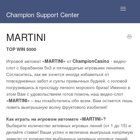
Toggle
Champion Support Center
Navigatio
База знаний
MARTINI
Knowledge base
TOP WIN 5000
Игровой автомат
«MARTINI»
от
ChampionCasino
- видео-
слот с барабаном 5х3 и пятнадцатью игровыми линиями.
Согласитесь, как же хочется иногда избавиться от
повседневных забот и суеты привычных будней, с головой
погрузившись в прохладу легкого морского бриза! Именно в
этом Вам с удовольствием готов помочь наш видео-слот
«MARTINI»
– мы позаботились обо всем, Вам остается лишь
ловить выигрышную волну фруктового изобилия!
Как играть на игровом автомате «MARTINI»?
Выберите количество активных игровых линий (от 1 до 15) и
делайте ставки! Ваши успех и величина выигрыша напрямую
зависят от количества выбранных активных игровых линий,