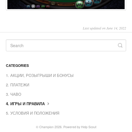
Last updated on June 14, 2022
CATEGORIES
1. АКЦИИ, РОЗЫГРЫШИ И БОНУСЫ
2. ПЛАТЕЖИ
3. ЧАВО
4. ИГРЫ И ПРАВИЛА
5. УСЛОВИЯ И ПОЛОЖЕНИЯ
© Champion 2026.
Powered by
Help Scout