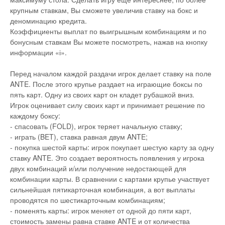
крупным ставкам, Вы сможете увеличив ставку на бокс и
деноминацию кредита.
Коэффициенты выплат по выигрышным комбинациям и по
бонусным ставкам Вы можете посмотреть, нажав на кнопку
информации «і».
Перед началом каждой раздачи игрок делает ставку на поле
ANTE. После этого крупье раздает на играющие боксы по
пять карт. Одну из своих карт он кладет рубашкой вниз.
Игрок оценивает силу своих карт и принимает решение по
каждому боксу:
- спасовать (FOLD), игрок теряет начальную ставку;
- играть (BET), ставка равная двум ANTE;
- покупка шестой карты: игрок покупает шестую карту за одну
ставку ANTE. Это создает вероятность появления у игрока
двух комбинаций и/или получение недостающей для
комбинации карты. В сравнении с картами крупье участвует
сильнейшая пятикарточная комбинация, а вот выплаты
проводятся по шестикарточным комбинациям;
- поменять карты: игрок меняет от одной до пяти карт,
стоимость замены равна ставке ANTE и от количества