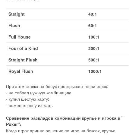
Straight
40:1
Flush
60:1
Full House
100:1
Four of a Kind
200:1
Straight Flush
500:1
Royal Flush
1000:1
При этом ставка на бонус проигрывает, если игрок:
- не собрал нужную комбинацию;
- купил шестую карту;
- поменял одну из карт.
Сравнение раскладов комбинаций крупье и игрока в "
Poker
":
Когда игрок принял решение по игре на боксах, крупье