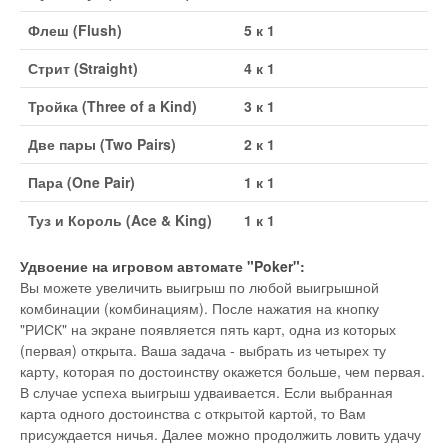
Флеш (Flush)
5 к 1
Стрит (Straight)
4 к 1
Тройка (Three of a Kind)
3 к 1
Две пары (Two Pairs)
2 к 1
Пара (One Pair)
1 к 1
Туз и Король (Ace & King)
1 к 1
Удвоение на игровом автомате "
Poker
":
Вы можете увеличить выигрыш по любой выигрышной
комбинации (комбинациям). После нажатия на кнопку
"РИСК" на экране появляется пять карт, одна из которых
(первая) открыта. Ваша задача - выбрать из четырех ту
карту, которая по достоинству окажется больше, чем первая.
В случае успеха выигрыш удваивается. Если выбранная
карта одного достоинства с открытой картой, то Вам
присуждается ничья. Далее можно продолжить ловить удачу